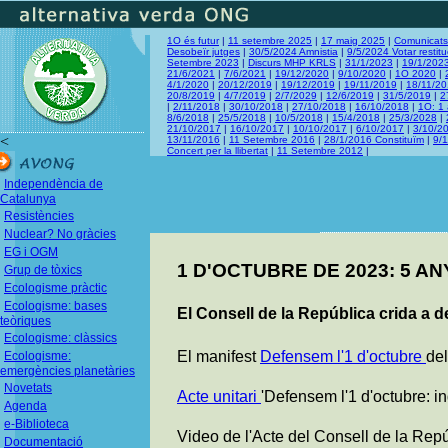
1O és futur
|
11 setembre 2025
|
17 maig 2025
|
Comunicats
Desobeïr jutges
|
30/5/2024 Amnistia
|
9/5/2024 Votar restitu
Setembre 2023
|
Discurs MHP KRLS
|
31/1/2023
|
19/1/202
21/6/2021
|
7/6/2021
|
19/12/2020
|
9/10/2020
|
1O 2020
|
4/1/2020
|
20/12/2019
|
19/12/2019
|
19/11/2019
|
18/11/2
20/8/2019
|
4/7/2019
|
2/7/2029
|
12/6/2019
|
31/5/2019
|
2
|
2/11/2018
|
30/10/2018
|
27/10/2018
|
16/10/2018
|
1O: 1
8/6/2018
|
25/5/2018
|
10/5/2018
|
15/4/2018
|
25/3/2028
|
21/10/2017
|
16/10/2017
|
10/10/2017
|
6/10/2017
|
3/10/2
<
13/11/2016
|
11 Setembre 2016
|
28/1/2016 Constituïm
|
9/
Concert per la llibertat
|
11 Setembre 2012
|
Independència de
Catalunya
Resistències
Nuclear? No gràcies
EG i OGM
1 D'OCTUBRE DE 2023: 5 AN
Grup de tòxics
Ecologisme pràctic
Ecologisme: bases
El Consell de la República crida a d
teòriques
Ecologisme: clàssics
El manifest
Defensem l'1 d'octubre
del
Ecologisme:
emergències planetàries
Novetats
Acte unitari
'Defensem l'1 d'octubre: i
Agenda
e-Biblioteca
Video de l'Acte del Consell de la Rep
Documentació