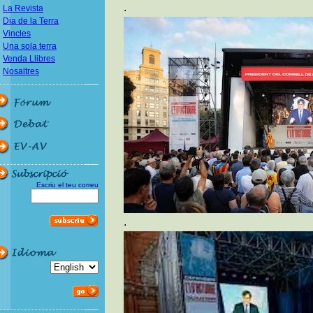
.
La Revista
Dia de la Terra
Vincles
Una sola terra
Venda Llibres
Nosaltres
Escriu el teu correu
.